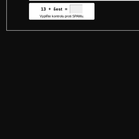
13
7
+
1
šest =
Vyplňte kontrolu proti SPAMu.