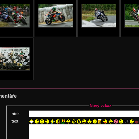
entáře
Nový vzkaz
nick
text