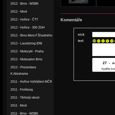
2012 - Brno - WSBK
2012 - Most
2012 - Hořice - ČTT
Komentáře
2012 - Hořice - 300 ZGH
nick
2012 - Brno.Mem.F.Šťastného
text
2012 - Lausitzring IDM
2012 - Motocykl - Praha
2012 - Motosalon Brno
27
4
-
3
o
2012 - Prezentace
Vyplňte kon
K.Abrahama
2011 - Hořice-Vyhlášení MČR
2011 - Frohburg
2011 - Těrlický okruh
2011 - Most
2011 - Brno - WSBK