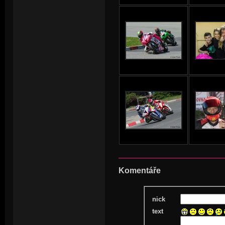
Komentáře
nick
text