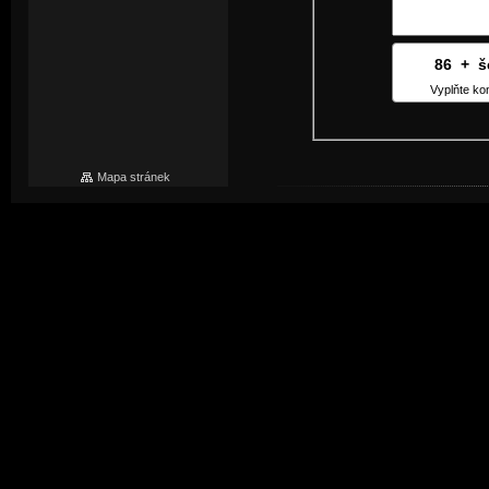
86
6
+
1
š
Vyplňte kon
Mapa stránek