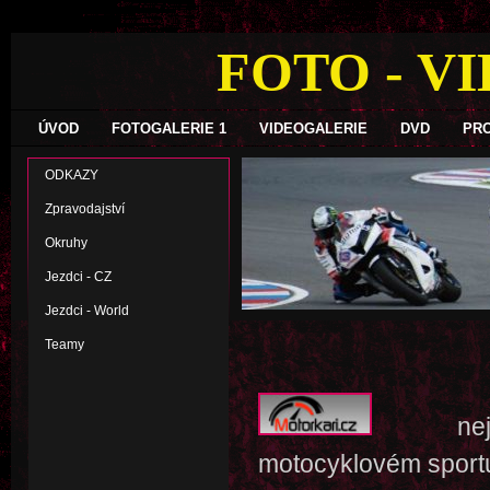
FOTO - V
ÚVOD
FOTOGALERIE 1
VIDEOGALERIE
DVD
PR
ODKAZY
Zpravodajství
Okruhy
Jezdci - CZ
Jezdci - World
Teamy
nejlepší
motocyklovém sport