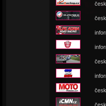
český po
český po
informac
informa
český ro
informac
český po
český po