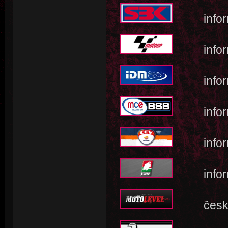
informa
informac
informac
informace
informac
informace
český po